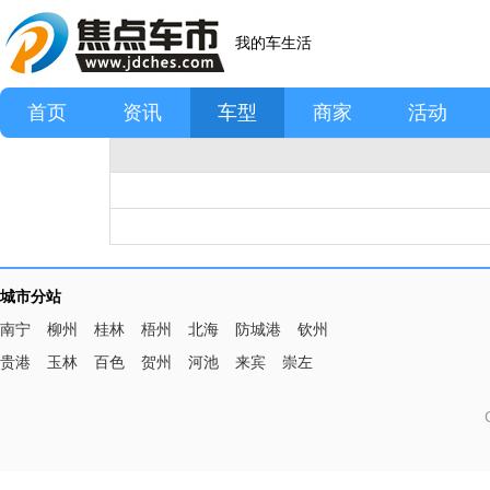
我的车生活
首页
资讯
车型
商家
活动
城市分站
南宁
柳州
桂林
梧州
北海
防城港
钦州
贵港
玉林
百色
贺州
河池
来宾
崇左