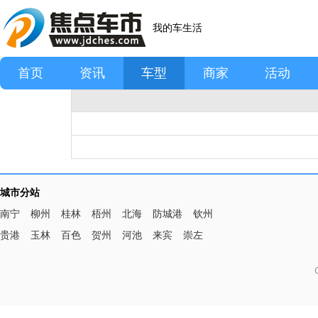
我的车生活
首页
资讯
车型
商家
活动
城市分站
南宁
柳州
桂林
梧州
北海
防城港
钦州
贵港
玉林
百色
贺州
河池
来宾
崇左