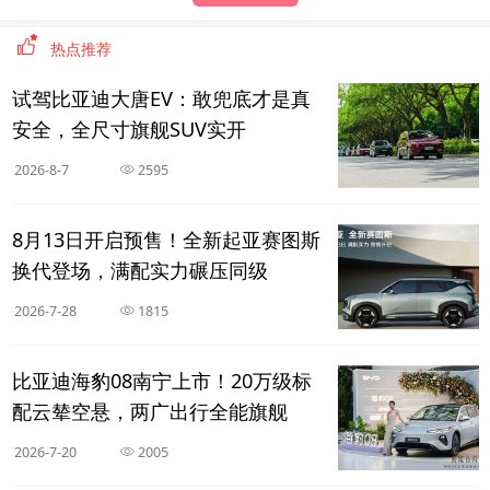
热点推荐
试驾比亚迪大唐EV：敢兜底才是真
安全，全尺寸旗舰SUV实开
2026-8-7
2595
8月13日开启预售！全新起亚赛图斯
换代登场，满配实力碾压同级
2026-7-28
1815
比亚迪海豹08南宁上市！20万级标
配云辇空悬，两广出行全能旗舰
2026-7-20
2005