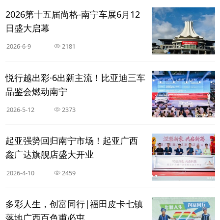
2026第十五届尚格-南宁车展6月12
日盛大启幕
2026-6-9
2181
悦行越出彩·6出新主流！比亚迪三车
品鉴会燃动南宁
2026-5-12
2373
起亚强势回归南宁市场！起亚广西
鑫广达旗舰店盛大开业
2026-4-10
2459
多彩人生，创富同行|福田皮卡七镇
落地广西百色甫必屯