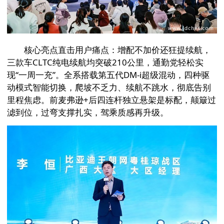
核心亮点直击用户痛点：增配不加价还狂提续航，
三款车CLTC纯电续航均突破210公里，通勤党轻松实
现“一周一充”。全系搭载第五代DM-i超级混动，四种驱
动模式智能切换，爬坡不乏力、续航不跳水，彻底告别
里程焦虑。前麦弗逊+后四连杆独立悬架是标配，颠簸过
滤到位，过弯支撑扎实，驾乘质感再升级。