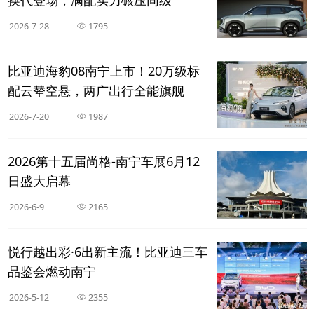
2026-7-28
1795
比亚迪海豹08南宁上市！20万级标
配云辇空悬，两广出行全能旗舰
2026-7-20
1987
2026第十五届尚格-南宁车展6月12
日盛大启幕
2026-6-9
2165
悦行越出彩·6出新主流！比亚迪三车
品鉴会燃动南宁
2026-5-12
2355