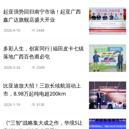
起亚强势回归南宁市场！起亚广西
鑫广达旗舰店盛大开业
2026-4-10
2448
多彩人生，创富同行|福田皮卡七镇
落地广西百色甫必屯
2026-3-24
2509
比亚迪放大招！三款长续航混动上
市，8.98万起纯电超200km
2026-1-19
3130
《“三智”战略集大成之作，华境S让