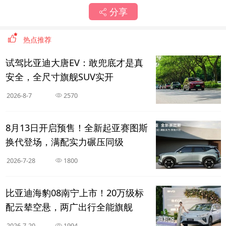
分享
热点推荐
试驾比亚迪大唐EV：敢兜底才是真
安全，全尺寸旗舰SUV实开
2026-8-7
2570
8月13日开启预售！全新起亚赛图斯
换代登场，满配实力碾压同级
2026-7-28
1800
比亚迪海豹08南宁上市！20万级标
配云辇空悬，两广出行全能旗舰
2026-7-20
1994