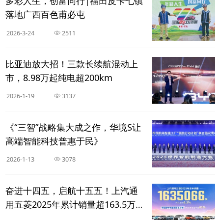
多彩人生，创富同行|福田皮卡七镇
落地广西百色甫必屯
2026-3-24
2511
比亚迪放大招！三款长续航混动上
市，8.98万起纯电超200km
2026-1-19
3137
《“三智”战略集大成之作，华境S让
高端智能科技普惠于民》
2026-1-13
3078
奋进十四五，启航十五五！上汽通
用五菱2025年累计销量超163.5万
辆，新能源年销首超百万