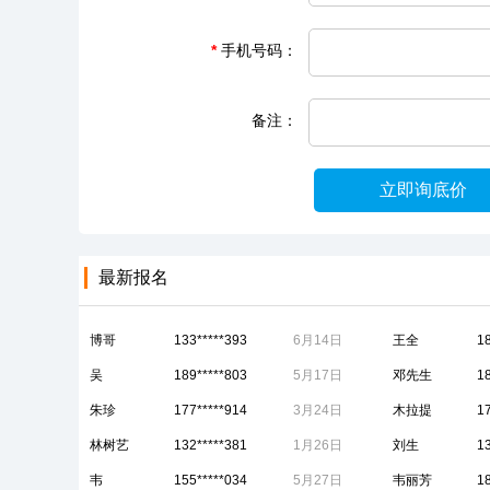
*
手机号码：
备注：
立即询底价
最新报名
博哥
133*****393
6月14日
王全
1
吴
189*****803
5月17日
邓先生
1
朱珍
177*****914
3月24日
木拉提
1
林树艺
132*****381
1月26日
刘生
1
韦
155*****034
5月27日
韦丽芳
1