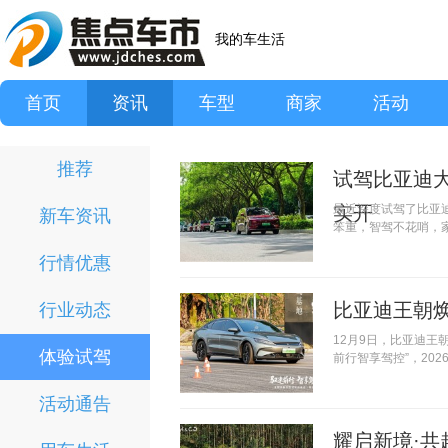
我的车生活
首页
资讯
车型
商家
活动
推荐
试驾比亚迪大
实开
最近深度试驾了比亚
新车资讯
笨重，智驾不花哨，家
行情优惠
比亚迪王朝
行业动态
12月9日，比亚迪王
体验试驾
前行智享驾控”，2026款
活动通告
耀启新境·共