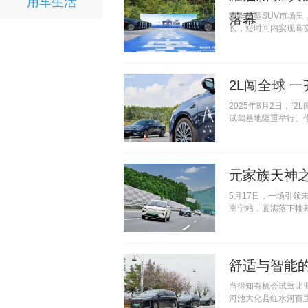
用车生活
落幕
豪华大型SUV市场
长，短时间内实现高
2L闯全球 
2025年8月2日，“
试驾基地隆重举行。
元家族天神之
5月17日，一场引领
南宁站，圆满落下帷幕
舒适与智能
当得知有机会试驾比
河池大化县红水河百