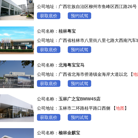
公司地址：广西壮族自治区柳州市鱼峰区西江路26号
获取底价
预约试驾
公司名称：
桂林粤宝
公司地址：广西省桂林市八里街八里七路大西南汽车城
获取底价
预约试驾
公司名称：
北海粤宝宝马
公司地址：广西省北海市侨港镇金海岸大道以北 【
地
获取底价
预约试驾
公司名称：
玉林广之宝BMW4S店
公司地址：玉林市二环路桂平路口西侧 【
地图
】
获取底价
预约试驾
公司名称：
榆林金麒宝