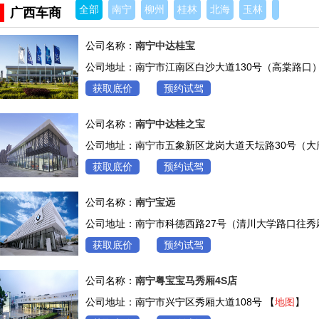
全部
南宁
柳州
桂林
北海
玉林
广西车商
公司名称：
南宁中达桂宝
公司地址：南宁市江南区白沙大道130号（高棠路口）
获取底价
预约试驾
公司名称：
南宁中达桂之宝
公司地址：南宁市五象新区龙岗大道天坛路30号（大
获取底价
预约试驾
公司名称：
南宁宝远
公司地址：南宁市科德西路27号（清川大学路口往秀厢
获取底价
预约试驾
公司名称：
南宁粤宝宝马秀厢4S店
公司地址：南宁市兴宁区秀厢大道108号 【
地图
】