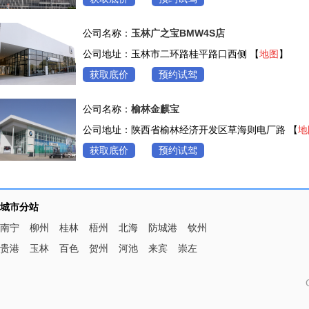
公司名称：
玉林广之宝BMW4S店
公司地址：玉林市二环路桂平路口西侧 【
地图
】
获取底价
预约试驾
公司名称：
榆林金麒宝
公司地址：陕西省榆林经济开发区草海则电厂路 【
地
获取底价
预约试驾
城市分站
南宁
柳州
桂林
梧州
北海
防城港
钦州
贵港
玉林
百色
贺州
河池
来宾
崇左