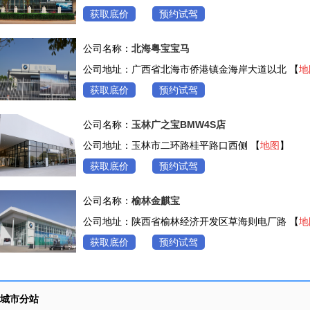
获取底价
预约试驾
公司名称：
北海粤宝宝马
公司地址：广西省北海市侨港镇金海岸大道以北 【
地
获取底价
预约试驾
公司名称：
玉林广之宝BMW4S店
公司地址：玉林市二环路桂平路口西侧 【
地图
】
获取底价
预约试驾
公司名称：
榆林金麒宝
公司地址：陕西省榆林经济开发区草海则电厂路 【
地
获取底价
预约试驾
城市分站