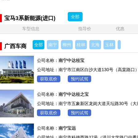
全部
宝马3系新能源(进口)
车型信息
指导价
优惠
全部
南宁
柳州
桂林
北海
玉林
广西车商
公司名称：
南宁中达桂宝
公司地址：南宁市江南区白沙大道130号（高棠路口）
获取底价
预约试驾
公司名称：
南宁中达桂之宝
公司地址：南宁市五象新区龙岗大道天坛路30号（大
获取底价
预约试驾
公司名称：
南宁宝远
公司地址：南宁市科德西路27号（清川大学路口往秀厢